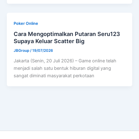
Poker Online
Cara Mengoptimalkan Putaran Seru123
Supaya Keluar Scatter Big
JBGroup
/
19/07/2026
Jakarta (Senin, 20 Juli 2026) – Game online telah
menjadi salah satu bentuk hiburan digital yang
sangat diminati masyarakat perkotaan