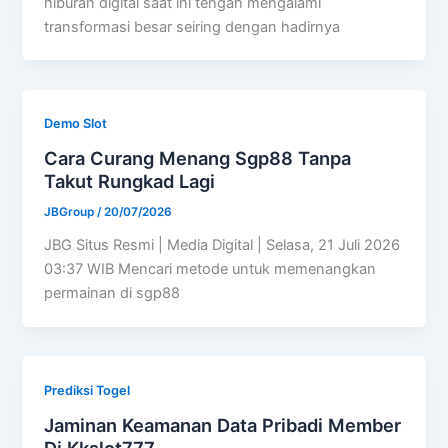
hiburan digital saat ini tengah mengalami
transformasi besar seiring dengan hadirnya
Demo Slot
Cara Curang Menang Sgp88 Tanpa
Takut Rungkad Lagi
JBGroup
/
20/07/2026
JBG Situs Resmi | Media Digital | Selasa, 21 Juli 2026
03:37 WIB Mencari metode untuk memenangkan
permainan di sgp88
Prediksi Togel
Jaminan Keamanan Data Pribadi Member
Di Kkslot777