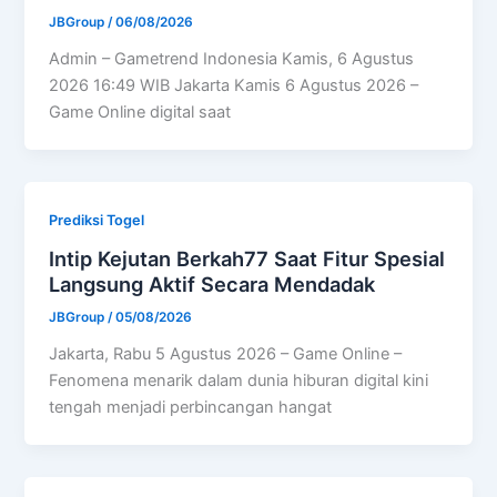
JBGroup
/
06/08/2026
Admin – Gametrend Indonesia Kamis, 6 Agustus
2026 16:49 WIB Jakarta Kamis 6 Agustus 2026 –
Game Online digital saat
Prediksi Togel
Intip Kejutan Berkah77 Saat Fitur Spesial
Langsung Aktif Secara Mendadak
JBGroup
/
05/08/2026
Jakarta, Rabu 5 Agustus 2026 – Game Online –
Fenomena menarik dalam dunia hiburan digital kini
tengah menjadi perbincangan hangat