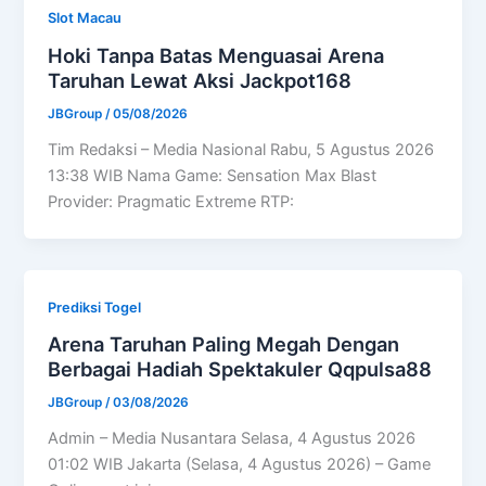
Slot Macau
Hoki Tanpa Batas Menguasai Arena
Taruhan Lewat Aksi Jackpot168
JBGroup
/
05/08/2026
Tim Redaksi – Media Nasional Rabu, 5 Agustus 2026
13:38 WIB Nama Game: Sensation Max Blast
Provider: Pragmatic Extreme RTP:
Prediksi Togel
Arena Taruhan Paling Megah Dengan
Berbagai Hadiah Spektakuler Qqpulsa88
JBGroup
/
03/08/2026
Admin – Media Nusantara Selasa, 4 Agustus 2026
01:02 WIB Jakarta (Selasa, 4 Agustus 2026) – Game