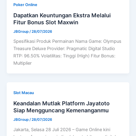
Poker Online
Dapatkan Keuntungan Ekstra Melalui
Fitur Bonus Slot Maxwin
JBGroup
/
28/07/2026
Spesifikasi Produk Permainan Nama Game: Olympus
Treasure Deluxe Provider: Pragmatic Digital Studio
RTP: 96.50% Volatilitas: Tinggi (High) Fitur Bonus:
Multiplier
Slot Macau
Keandalan Mutlak Platform Jayatoto
Siap Mengguncang Kemenanganmu
JBGroup
/
28/07/2026
Jakarta, Selasa 28 Juli 2026 – Game Online kini