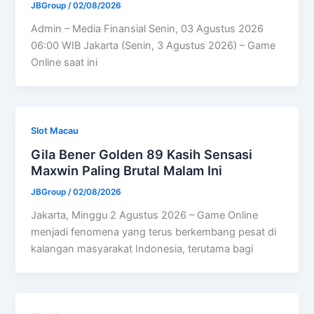
JBGroup
/
02/08/2026
Admin – Media Finansial Senin, 03 Agustus 2026
06:00 WIB Jakarta (Senin, 3 Agustus 2026) – Game
Online saat ini
Slot Macau
Gila Bener Golden 89 Kasih Sensasi
Maxwin Paling Brutal Malam Ini
JBGroup
/
02/08/2026
Jakarta, Minggu 2 Agustus 2026 – Game Online
menjadi fenomena yang terus berkembang pesat di
kalangan masyarakat Indonesia, terutama bagi